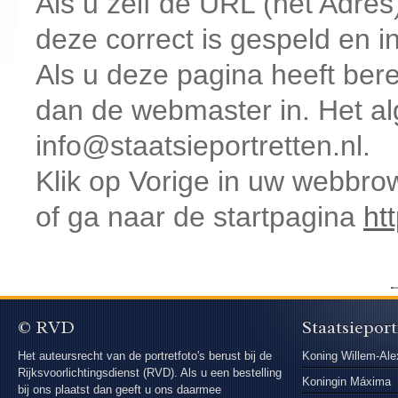
Als u zelf de URL (het Adres)
deze correct is gespeld en i
Als u deze pagina heeft berei
dan de webmaster in. Het al
info@staatsieportretten.nl.
Klik op Vorige in uw webbro
of ga naar de startpagina
ht
© RVD
Staatsieport
Het auteursrecht van de portretfoto's berust bij de
Koning Willem-Ale
Rijksvoorlichtingsdienst (RVD). Als u een bestelling
Koningin Máxima
bij ons plaatst dan geeft u ons daarmee