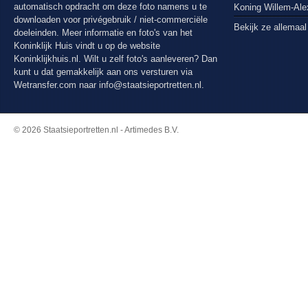
automatisch opdracht om deze foto namens u te
Koning Willem-Al
downloaden voor privégebruik / niet-commerciële
Bekijk ze allemaal
doeleinden. Meer informatie en foto's van het
Koninklijk Huis vindt u op de website
Koninklijkhuis.nl. Wilt u zelf foto's aanleveren? Dan
kunt u dat gemakkelijk aan ons versturen via
Wetransfer.com
naar info@staatsieportretten.nl.
© 2026 Staatsieportretten.nl - Artimedes B.V.