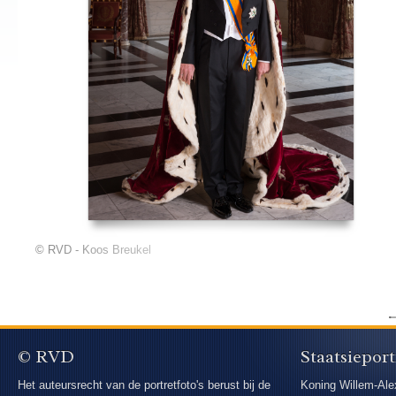
© RVD - Koos Breukel
© RVD
Staatsieport
Het auteursrecht van de portretfoto's berust bij de
Koning Willem-Ale