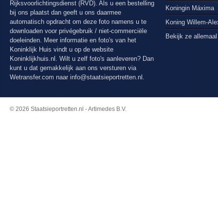
Rijksvoorlichtingsdienst (RVD). Als u een bestelling
Koningin Máxima
bij ons plaatst dan geeft u ons daarmee
automatisch opdracht om deze foto namens u te
Koning Willem-Al
downloaden voor privégebruik / niet-commerciële
Bekijk ze allemaal
doeleinden. Meer informatie en foto's van het
Koninklijk Huis vindt u op de website
Koninklijkhuis.nl. Wilt u zelf foto's aanleveren? Dan
kunt u dat gemakkelijk aan ons versturen via
Wetransfer.com
naar info@staatsieportretten.nl.
© 2026 Staatsieportretten.nl - Artimedes B.V.