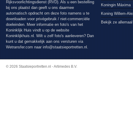
Rijksvoorlichtingsdienst (RVD). Als u een bestelling
Koningin Máxima
bij ons plaatst dan geeft u ons daarmee
automatisch opdracht om deze foto namens u te
Koning Willem-Al
downloaden voor privégebruik / niet-commerciële
Bekijk ze allemaal
doeleinden. Meer informatie en foto's van het
Koninklijk Huis vindt u op de website
Koninklijkhuis.nl. Wilt u zelf foto's aanleveren? Dan
kunt u dat gemakkelijk aan ons versturen via
Wetransfer.com
naar info@staatsieportretten.nl.
© 2026 Staatsieportretten.nl - Artimedes B.V.