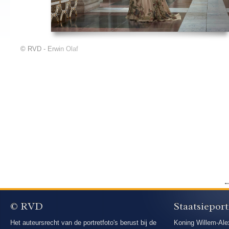
© RVD - Erwin Olaf
© RVD
Staatsieport
Het auteursrecht van de portretfoto's berust bij de
Koning Willem-Ale