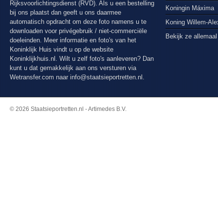
Rijksvoorlichtingsdienst (RVD). Als u een bestelling
Koningin Máxima
bij ons plaatst dan geeft u ons daarmee
automatisch opdracht om deze foto namens u te
Koning Willem-Al
downloaden voor privégebruik / niet-commerciële
Bekijk ze allemaal
doeleinden. Meer informatie en foto's van het
Koninklijk Huis vindt u op de website
Koninklijkhuis.nl. Wilt u zelf foto's aanleveren? Dan
kunt u dat gemakkelijk aan ons versturen via
Wetransfer.com
naar info@staatsieportretten.nl.
© 2026 Staatsieportretten.nl - Artimedes B.V.