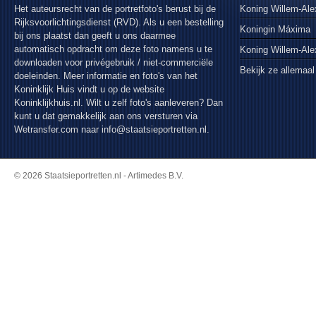
Het auteursrecht van de portretfoto's berust bij de
Koning Willem-Ale
Rijksvoorlichtingsdienst (RVD). Als u een bestelling
Koningin Máxima
bij ons plaatst dan geeft u ons daarmee
automatisch opdracht om deze foto namens u te
Koning Willem-Al
downloaden voor privégebruik / niet-commerciële
Bekijk ze allemaal
doeleinden. Meer informatie en foto's van het
Koninklijk Huis vindt u op de website
Koninklijkhuis.nl. Wilt u zelf foto's aanleveren? Dan
kunt u dat gemakkelijk aan ons versturen via
Wetransfer.com
naar info@staatsieportretten.nl.
© 2026 Staatsieportretten.nl - Artimedes B.V.