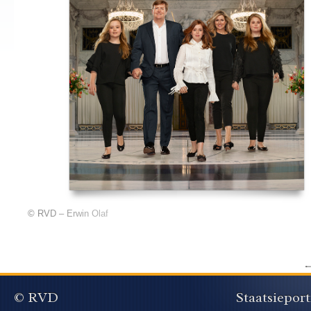
© RVD – Erwin Olaf
© RVD
Staatsieport