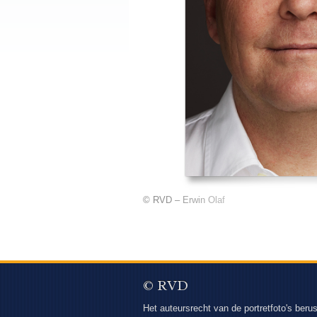
© RVD – Erwin Olaf
© RVD
Het auteursrecht van de portretfoto's berus