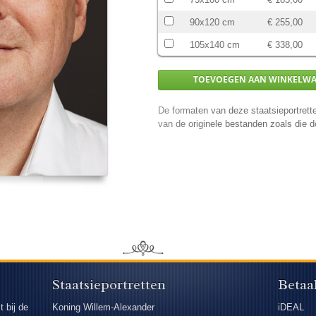
90x120 cm
€ 255,00
105x140 cm
€ 338,00
De formaten van deze staatsieportrette
van de originele bestanden zoals die
Staatsieportretten
Betaa
t bij de
Koning Willem-Alexander
iDEAL