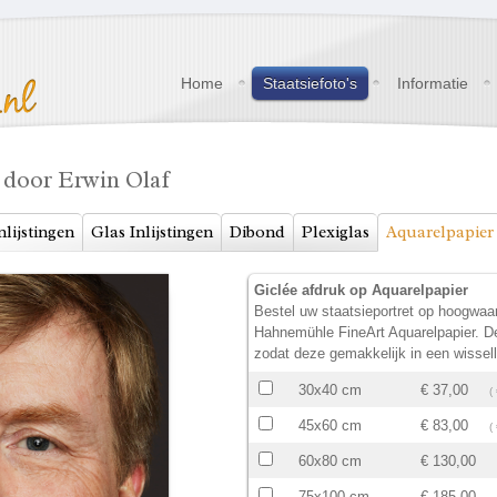
Home
Staatsiefoto's
Informatie
 door Erwin Olaf
nlijstingen
Glas Inlijstingen
Dibond
Plexiglas
Aquarelpapier
Giclée afdruk op Aquarelpapier
Bestel uw staatsieportret op hoogwaa
Hahnemühle FineArt Aquarelpapier. De
zodat deze gemakkelijk in een wissell
30x40 cm
€ 37,00
(
45x60 cm
€ 83,00
(
60x80 cm
€ 130,00
75x100 cm
€ 185,00