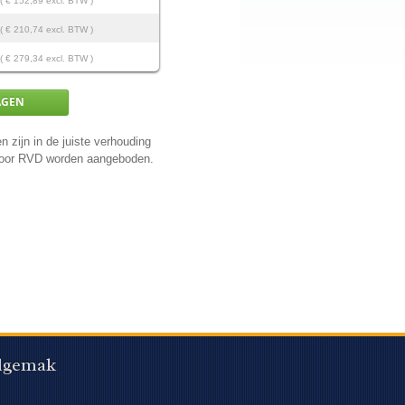
( € 152,89 excl. BTW )
( € 210,74 excl. BTW )
( € 279,34 excl. BTW )
n zijn in de juiste verhouding
 door RVD worden aangeboden.
lgemak