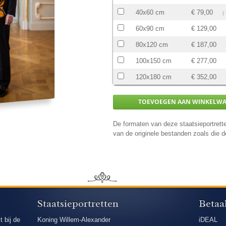
40x60 cm
€ 79,00
(
60x90 cm
€ 129,00
80x120 cm
€ 187,00
100x150 cm
€ 277,00
120x180 cm
€ 352,00
De formaten van deze staatsieportrette
van de originele bestanden zoals die
Staatsieportretten
Betaa
t bij de
Koning Willem-Alexander
iDEAL