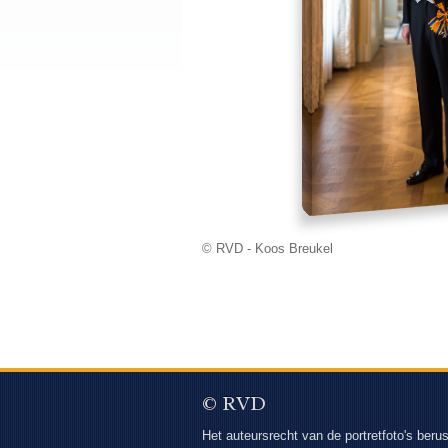
© RVD - Koos Breukel
© RVD
Het auteursrecht van de portretfoto's berus