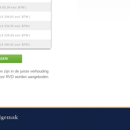
 € 65,29 excl. BTW )
( € 106,61 excl. BTW )
( € 154,55 excl. BTW )
( € 228,93 excl. BTW )
( € 290,91 excl. BTW )
n zijn in de juiste verhouding
 door RVD worden aangeboden.
lgemak