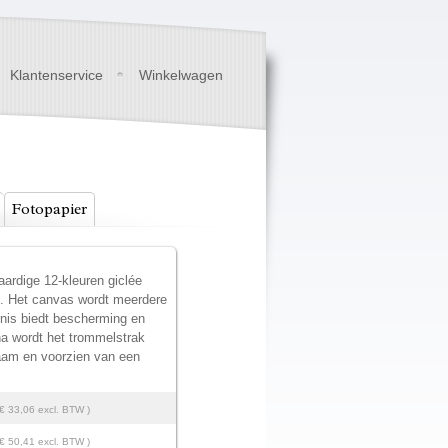
Klantenservice
Winkelwagen
Fotopapier
ardige 12-kleuren giclée
t. Het canvas wordt meerdere
rnis biedt bescherming en
na wordt het trommelstrak
am en voorzien van een
 € 33,06 excl. BTW )
 € 50,41 excl. BTW )