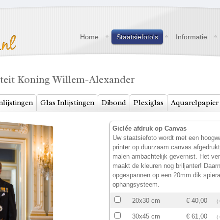
Home
Staatsiefoto's
Informatie
steit Koning Willem-Alexander
nlijstingen
Glas Inlijstingen
Dibond
Plexiglas
Aquarelpapier
Giclée afdruk op Canvas
Uw staatsiefoto wordt met een hoogwa
printer op duurzaam canvas afgedruk
malen ambachtelijk gevernist. Het ve
maakt de kleuren nog briljanter! Daar
opgespannen op een 20mm dik spiera
ophangsysteem.
20x30 cm
€ 40,00
(
30x45 cm
€ 61,00
(