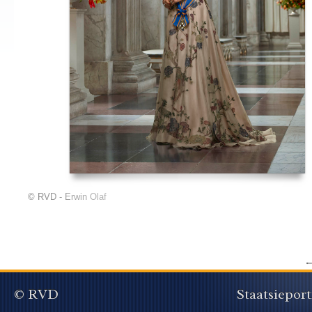
© RVD - Erwin Olaf
© RVD
Staatsieport