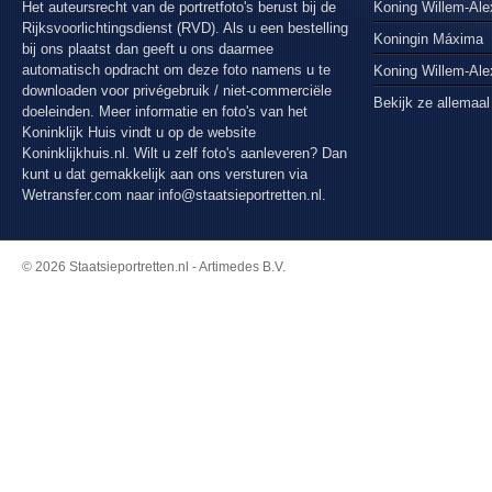
Het auteursrecht van de portretfoto's berust bij de
Koning Willem-Ale
Rijksvoorlichtingsdienst (RVD). Als u een bestelling
Koningin Máxima
bij ons plaatst dan geeft u ons daarmee
automatisch opdracht om deze foto namens u te
Koning Willem-Al
downloaden voor privégebruik / niet-commerciële
Bekijk ze allemaal
doeleinden. Meer informatie en foto's van het
Koninklijk Huis vindt u op de website
Koninklijkhuis.nl. Wilt u zelf foto's aanleveren? Dan
kunt u dat gemakkelijk aan ons versturen via
Wetransfer.com
naar info@staatsieportretten.nl.
© 2026 Staatsieportretten.nl - Artimedes B.V.