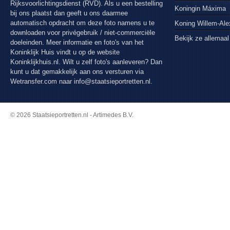
Rijksvoorlichtingsdienst (RVD). Als u een bestelling
Koningin Máxima
bij ons plaatst dan geeft u ons daarmee
automatisch opdracht om deze foto namens u te
Koning Willem-Al
downloaden voor privégebruik / niet-commerciële
Bekijk ze allemaal
doeleinden. Meer informatie en foto's van het
Koninklijk Huis vindt u op de website
Koninklijkhuis.nl. Wilt u zelf foto's aanleveren? Dan
kunt u dat gemakkelijk aan ons versturen via
Wetransfer.com
naar info@staatsieportretten.nl.
© 2026 Staatsieportretten.nl - Artimedes B.V.