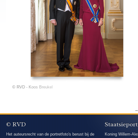
© RVD - Koos Breukel
© RVD
Staatsieport
Het auteursrecht van de portretfoto's berust bij de
Koning Willem-Ale