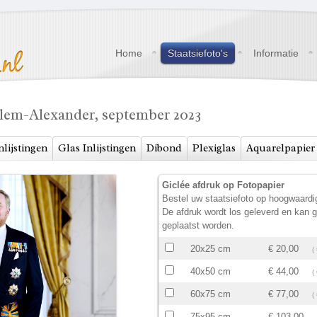
Home
Staatsiefoto's
Informatie
llem-Alexander, september 2023
nlijstingen
Glas Inlijstingen
Dibond
Plexiglas
Aquarelpapier
Giclée afdruk op Fotopapier
Bestel uw staatsiefoto op hoogwaardig
De afdruk wordt los geleverd en kan ge
geplaatst worden.
20x25 cm
€ 20,00
(
40x50 cm
€ 44,00
(
60x75 cm
€ 77,00
(
75x95 cm
€ 103,00