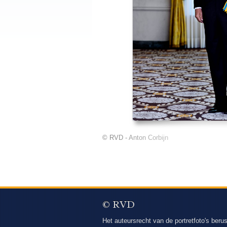
© RVD - Anton Corbijn
© RVD
Het auteursrecht van de portretfoto's berus