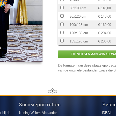
80x100 cm
€ 118,00
95x120 cm
€ 148,00
100x125 cm
€ 160,00
120x150 cm
€ 204,00
135x170 cm
€ 236,00
De formaten van deze staatsieportrette
van de originele bestanden zoals die
Staatsieportretten
Betaa
t bij de
Koning Willem-Alexander
iDEAL