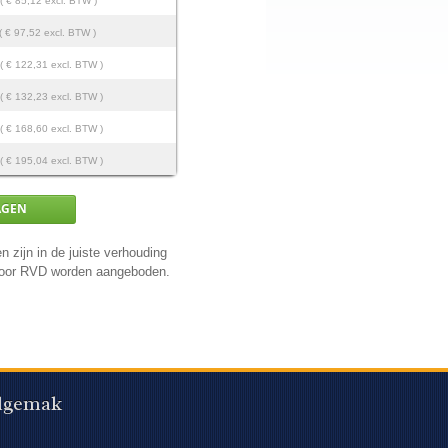
( € 85,12 excl. BTW )
( € 97,52 excl. BTW )
( € 122,31 excl. BTW )
( € 132,23 excl. BTW )
( € 168,60 excl. BTW )
( € 195,04 excl. BTW )
n zijn in de juiste verhouding
 door RVD worden aangeboden.
lgemak