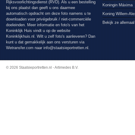
Rijksvoorlichtingsdienst (RVD). Als u een bestelling
Koningin Máxima
bij ons plaatst dan geeft u ons daarmee
automatisch opdracht om deze foto namens u te
Koning Willem-Al
downloaden voor privégebruik / niet-commerciële
Bekijk ze allemaal
doeleinden. Meer informatie en foto's van het
Koninklijk Huis vindt u op de website
Koninklijkhuis.nl. Wilt u zelf foto's aanleveren? Dan
kunt u dat gemakkelijk aan ons versturen via
Wetransfer.com
naar info@staatsieportretten.nl.
© 2026 Staatsieportretten.nl - Artimedes B.V.