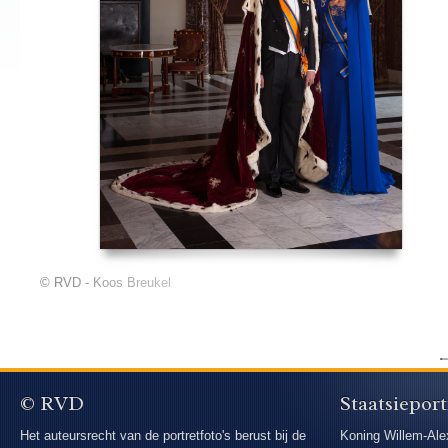
© RVD - Koos Breukel
© RVD
Staatsieport
Het auteursrecht van de portretfoto's berust bij de
Koning Willem-Ale